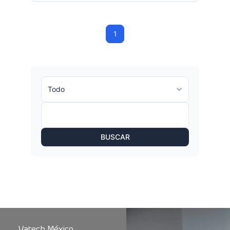
1
BUSCAR
Vatech México