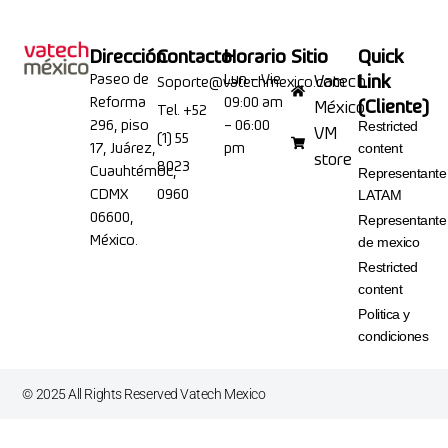
Dirección
Contacto
Horario
Sitio
Quick
Paseo de
Lun – Vie
Link
Vatech
Soporte@vatechmexico.com
Reforma
09:00 am
(Cliente)
México
Tel. +52
296, piso
– 06:00
Restricted
VM
(1) 55
17, Juárez,
pm
content
store
8023
Cuauhtémoc,
Representante
CDMX
0960
LATAM
06600,
Representante
México.
de mexico
Restricted
content
Politica y
condiciones
©
2025
All Rights Reserved Vatech Mexico