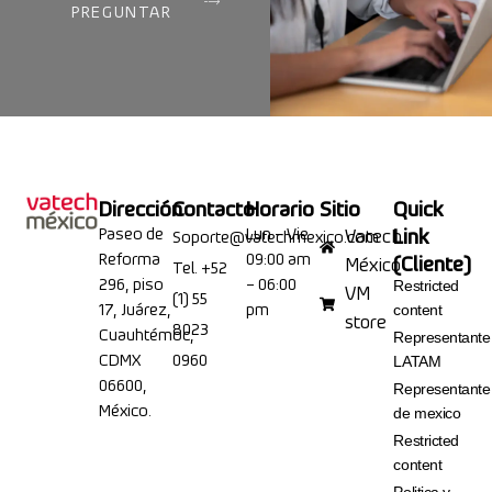
PREGUNTAR
Dirección
Contacto
Horario
Sitio
Quick
Paseo de
Lun – Vie
Link
Vatech
Soporte@vatechmexico.com
Reforma
09:00 am
(Cliente)
México
Tel. +52
296, piso
– 06:00
Restricted
VM
(1) 55
17, Juárez,
pm
content
store
8023
Cuauhtémoc,
Representante
CDMX
0960
LATAM
06600,
Representante
México.
de mexico
Restricted
content
Politica y