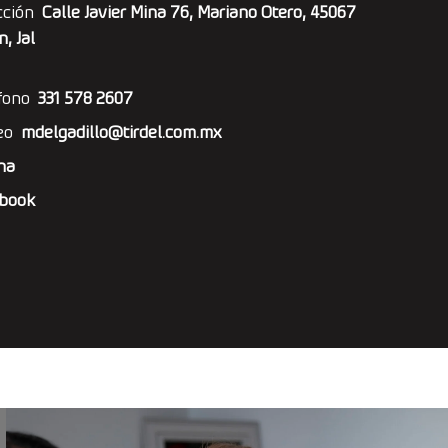
cción
Calle Javier Mina 76, Mariano Otero, 45067
, Jal
fono
331 578 2607
eo
mdelgadillo
@
tirdel.com.mx
na
book