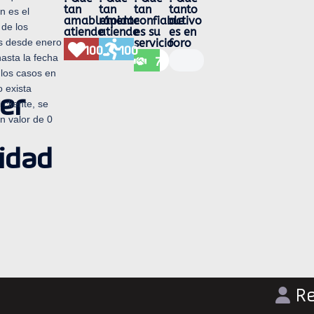
tan
tan
tan
tanto
n es el
amablemente
rápido
confiable
activo
de los
atiende
atiende
es su
es en
servicio
foro
s desde enero
100
100
asta la fecha
74
 los casos en
o exista
er
l cliente, se
un valor de 0
idad
R