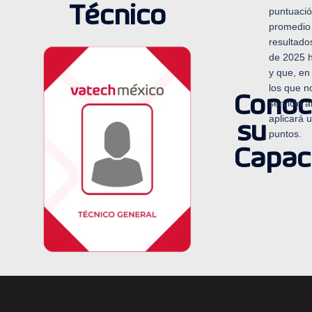
Técnico
puntuació
promedio 
resultado
de 2025 h
y que, en
los que n
Conoc
servicio a
aplicará 
su
puntos.
Capac