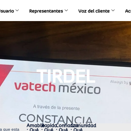
Usuario
Representantes
Voz del cliente
Ac
TIRDEL
Amable
Rapido
Confianza
Comunidad
a que esta
: Qué
: Qué
: Qué
: Qué