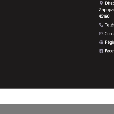
Dire
Zapopan
45190
Telé
Corr
Pági
Face