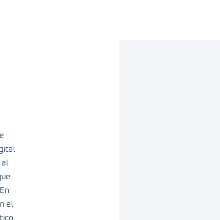
e
gital
 al
que
 En
n el
tico