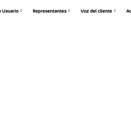
a Usuario
Representantes
Voz del cliente
Ac
Vatech en Méxic
ABAJAMOS PARA CONVERTIRNOS EN UNA ORGANIZACIÓN D