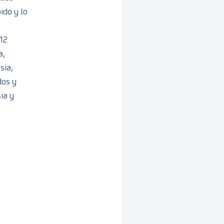
ido y lo
12
a,
sia,
dos y
ia y