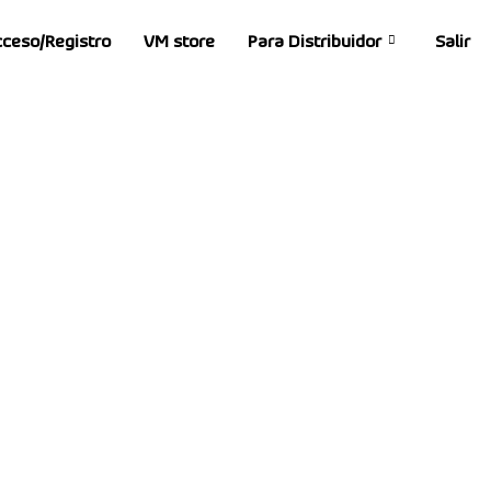
ceso/Registro
VM store
Para Distribuidor
Salir
o
E EXCELENCIA.