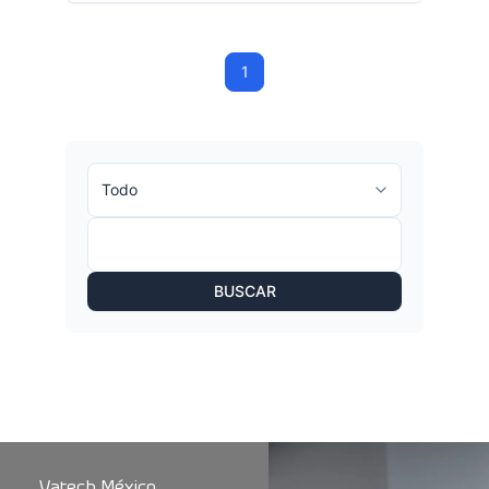
1
BUSCAR
Vatech México