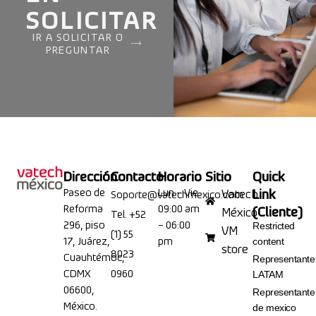
SOLICITAR
IR A SOLICITAR O
PREGUNTAR
Dirección
Contacto
Horario
Sitio
Quick
Paseo de
Lun – Vie
Link
Vatech
Soporte@vatechmexico.com
Reforma
09:00 am
(Cliente)
México
Tel. +52
296, piso
– 06:00
Restricted
VM
(1) 55
17, Juárez,
pm
content
store
8023
Cuauhtémoc,
Representante
CDMX
0960
LATAM
06600,
Representante
México.
de mexico