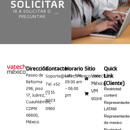
SOLICITAR
IR A SOLICITAR O
PREGUNTAR
Dirección
Contacto
Horario
Sitio
Quick
Paseo de
Lun – Vie
Link
Vatech
Soporte@vatechmexico.com
Reforma
09:00 am
(Cliente)
México
Tel. +52
296, piso
– 06:00
Restricted
VM
(1) 55
17, Juárez,
pm
content
store
8023
Cuauhtémoc,
Representante
CDMX
0960
LATAM
06600,
Representante
México.
de mexico
Restricted