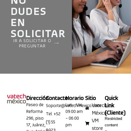
DUDES
EN
SOLICITAR
IR A SOLICITAR O
PREGUNTAR
Dirección
Contacto
Horario
Sitio
Quick
Paseo de
Lun – Vie
Link
Vatech
Soporte@vatechmexico.com
Reforma
09:00 am
(Cliente)
México
Tel. +52
296, piso
– 06:00
Restricted
VM
(1) 55
17, Juárez,
pm
content
store
8023
Cuauhtémoc,