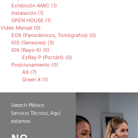
Exhibición AMIC (1)
Instalación (1)
OPEN HOUSE (1)
Video Manual (0)
EOX (Panorámicos, Tomógrafos) (0)
IOS (Sensores) (3)
IOX (Rayo-X) (0)
EzRay P (Portátil) (0)
Posicionamiento (0)
A9 (7)
Green X (1)
Vatech México
Servicio Técnico, Aquí
estamos
NO