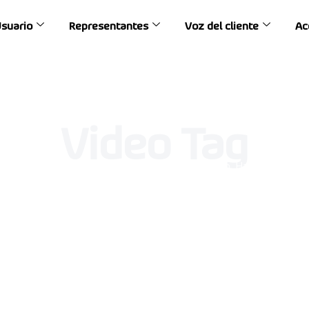
Usuario
Representantes
Voz del cliente
Ac
Video Tag
e un producto, solo asistencia y algún consejo. Hay más de 10
éxico que pueden ayudarte. Todos están plenamente capacit
 en todas las reparaciones. Selecciona tu tipo de producto a
cómo puedes obtener el soporte técnico que necesitas.