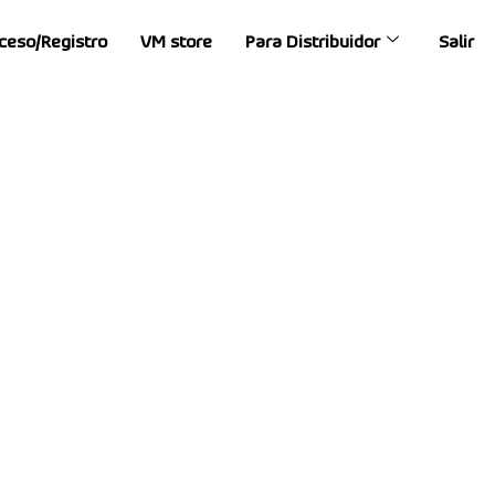
ceso/Registro
VM store
Para Distribuidor
Salir
0 centros de asistencia
ados y utilizan piezas
 continuación para ver