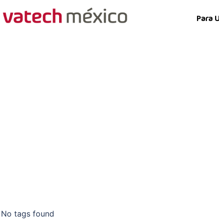
Para 
Ya sea la reparación d
autorizados en todo M
originales de Samsung
No tags found