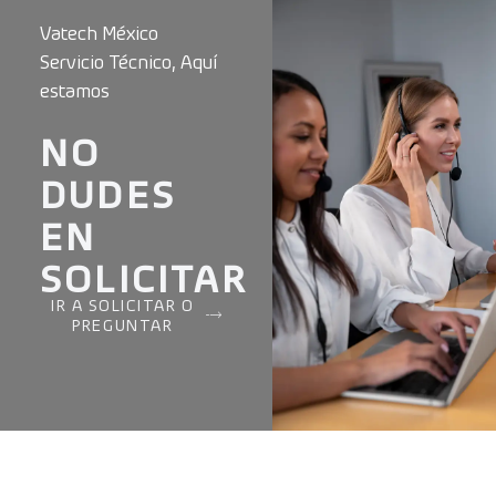
Vatech México
Servicio Técnico, Aquí
estamos
NO
DUDES
EN
SOLICITAR
IR A SOLICITAR O
PREGUNTAR