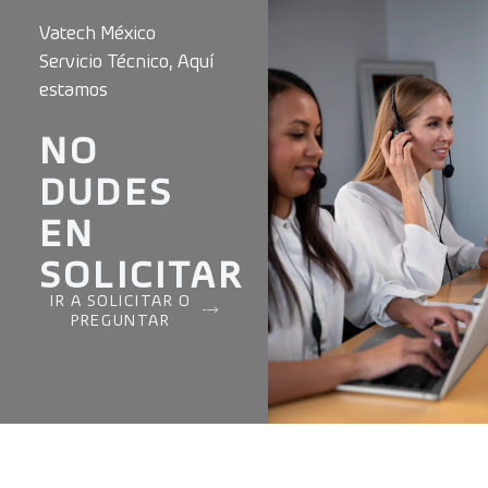
Vatech México
Servicio Técnico, Aquí
estamos
NO
DUDES
EN
SOLICITAR
IR A SOLICITAR O
PREGUNTAR