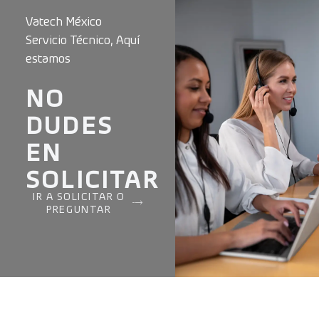
Vatech México
Servicio Técnico, Aquí
estamos
NO
DUDES
EN
SOLICITAR
IR A SOLICITAR O
PREGUNTAR