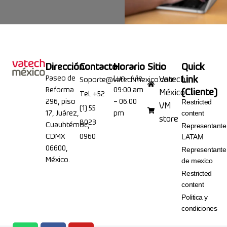
Dirección
Contacto
Horario
Sitio
Quick
Paseo de
Lun – Vie
Link
Vatech
Soporte@vatechmexico.com
Reforma
09:00 am
(Cliente)
México
Tel. +52
296, piso
– 06:00
Restricted
VM
(1) 55
17, Juárez,
pm
content
store
8023
Cuauhtémoc,
Representante
CDMX
0960
LATAM
06600,
Representante
México.
de mexico
Restricted
content
Politica y
condiciones