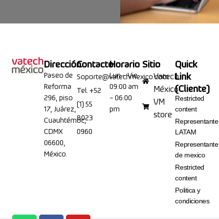
Dirección
Contacto
Horario
Sitio
Quick
Paseo de
Lun – Vie
Link
Vatech
Soporte@vatechmexico.com
Reforma
09:00 am
(Cliente)
México
Tel. +52
296, piso
– 06:00
Restricted
VM
(1) 55
17, Juárez,
pm
content
store
8023
Cuauhtémoc,
Representante
CDMX
0960
LATAM
06600,
Representante
México.
de mexico
Restricted
content
Politica y
condiciones