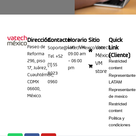
Dirección
Contacto
Horario
Sitio
Quick
Paseo de
Lun – Vie
Link
Vatech
Soporte@vatechmexico.com
Reforma
09:00 am
(Cliente)
México
Tel. +52
296, piso
– 06:00
Restricted
VM
(1) 55
17, Juárez,
pm
content
store
8023
Cuauhtémoc,
Representante
CDMX
0960
LATAM
06600,
Representante
México.
de mexico
Restricted
content
Politica y
condiciones