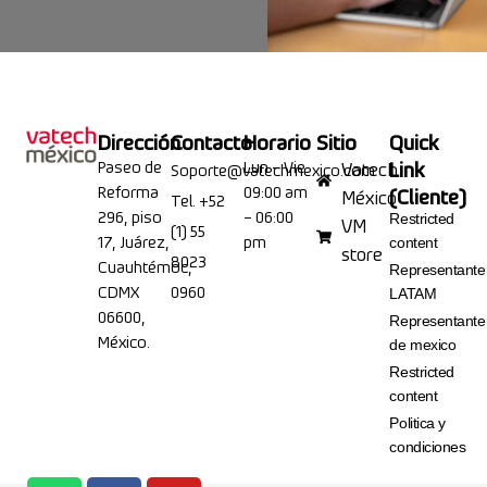
Dirección
Contacto
Horario
Sitio
Quick
Paseo de
Lun – Vie
Link
Vatech
Soporte@vatechmexico.com
Reforma
09:00 am
(Cliente)
México
Tel. +52
296, piso
– 06:00
Restricted
VM
(1) 55
17, Juárez,
pm
content
store
8023
Cuauhtémoc,
Representante
CDMX
0960
LATAM
06600,
Representante
México.
de mexico
Restricted
content
Politica y
condiciones