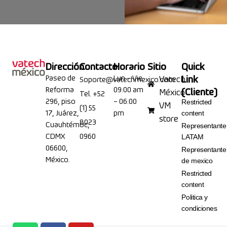
Dirección
Contacto
Horario
Sitio
Quick
Paseo de
Lun – Vie
Link
Vatech
Soporte@vatechmexico.com
Reforma
09:00 am
(Cliente)
México
Tel. +52
296, piso
– 06:00
Restricted
VM
(1) 55
17, Juárez,
pm
content
store
8023
Cuauhtémoc,
Representante
CDMX
0960
LATAM
06600,
Representante
México.
de mexico
Restricted
content
Politica y
condiciones