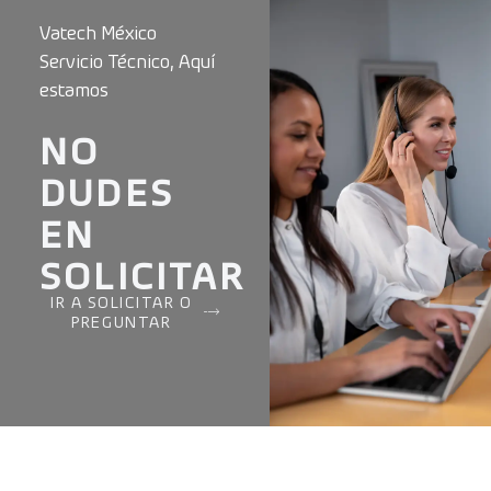
Vatech México
Servicio Técnico, Aquí
estamos
NO
DUDES
EN
SOLICITAR
IR A SOLICITAR O
PREGUNTAR