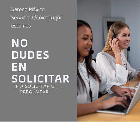
Vatech México
Servicio Técnico, Aquí
estamos
NO
DUDES
EN
SOLICITAR
IR A SOLICITAR O
PREGUNTAR