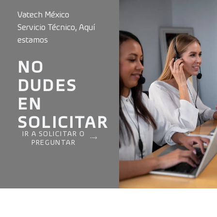
Vatech México
Servicio Técnico, Aquí
estamos
NO
DUDES
EN
SOLICITAR
IR A SOLICITAR O
PREGUNTAR