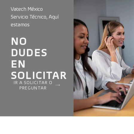
Vatech México
Servicio Técnico, Aquí
estamos
NO
DUDES
EN
SOLICITAR
IR A SOLICITAR O
PREGUNTAR