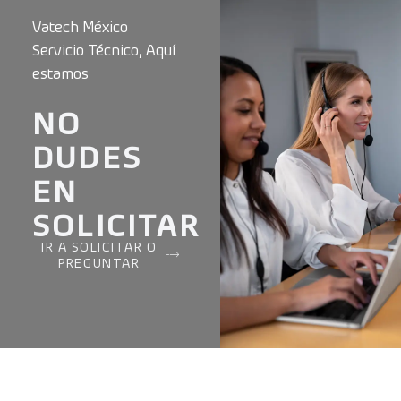
Vatech México
Servicio Técnico, Aquí
estamos
NO
DUDES
EN
SOLICITAR
IR A SOLICITAR O
PREGUNTAR