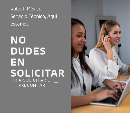
Vatech México
Servicio Técnico, Aquí
estamos
NO
DUDES
EN
SOLICITAR
IR A SOLICITAR O
PREGUNTAR