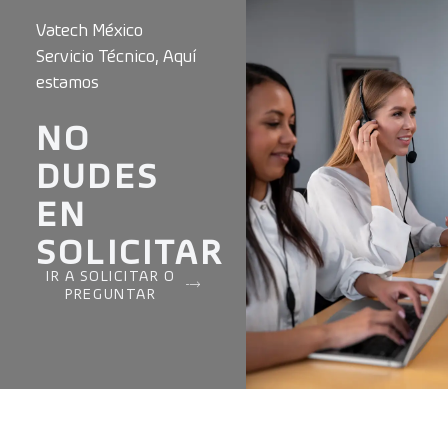
Vatech México
Servicio Técnico, Aquí
estamos
NO
DUDES
EN
SOLICITAR
IR A SOLICITAR O
PREGUNTAR