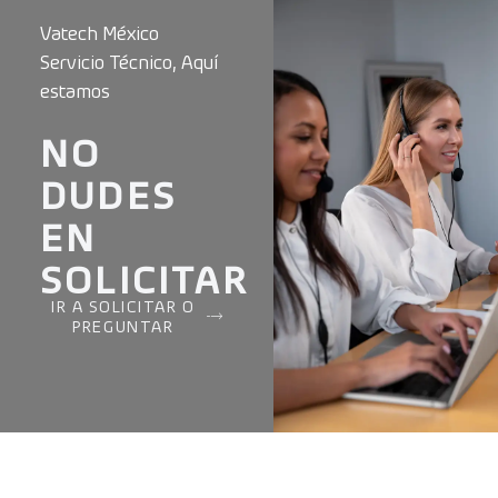
Vatech México
Servicio Técnico, Aquí
estamos
NO
DUDES
EN
SOLICITAR
IR A SOLICITAR O
PREGUNTAR