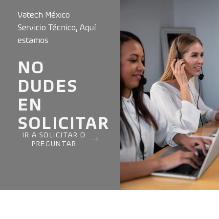
Vatech México
Servicio Técnico, Aquí
estamos
NO
DUDES
EN
SOLICITAR
IR A SOLICITAR O
PREGUNTAR