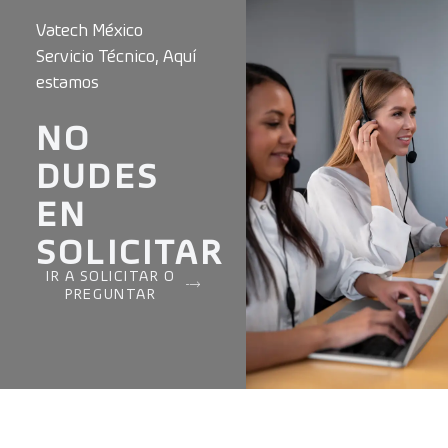
Vatech México
Servicio Técnico, Aquí
estamos
NO
DUDES
EN
SOLICITAR
IR A SOLICITAR O
PREGUNTAR