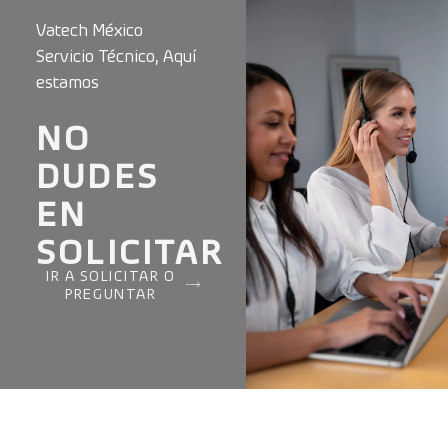
Vatech México
Servicio Técnico, Aquí
estamos
NO
DUDES
EN
SOLICITAR
IR A SOLICITAR O
PREGUNTAR