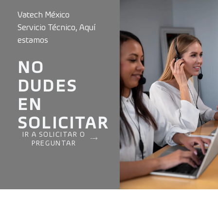
Vatech México
Servicio Técnico, Aquí
estamos
NO
DUDES
EN
SOLICITAR
IR A SOLICITAR O
PREGUNTAR