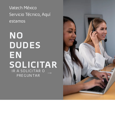
Vatech México
Servicio Técnico, Aquí
estamos
NO
DUDES
EN
SOLICITAR
IR A SOLICITAR O
PREGUNTAR