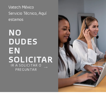
Vatech México
Servicio Técnico, Aquí
estamos
NO
DUDES
EN
SOLICITAR
IR A SOLICITAR O
PREGUNTAR