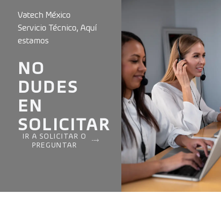
Vatech México
Servicio Técnico, Aquí
estamos
NO
DUDES
EN
SOLICITAR
IR A SOLICITAR O
PREGUNTAR