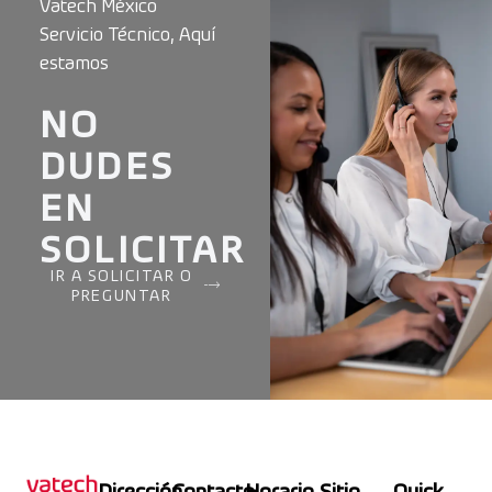
Vatech México
Servicio Técnico, Aquí
estamos
NO
DUDES
EN
SOLICITAR
IR A SOLICITAR O
PREGUNTAR
Dirección
Contacto
Horario
Sitio
Quick