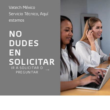
Vatech México
Servicio Técnico, Aquí
estamos
NO
DUDES
EN
SOLICITAR
IR A SOLICITAR O
PREGUNTAR