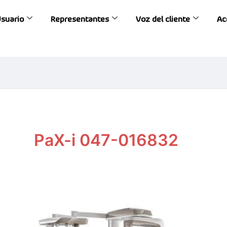
Usuario
Representantes
Voz del cliente
Ac
PaX-i 047-016832