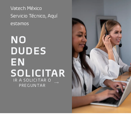
Vatech México
Servicio Técnico, Aquí
estamos
NO
DUDES
EN
SOLICITAR
IR A SOLICITAR O
PREGUNTAR