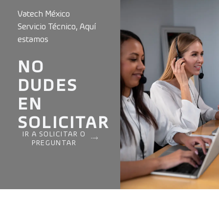
Vatech México
Servicio Técnico, Aquí
estamos
NO
DUDES
EN
SOLICITAR
IR A SOLICITAR O
PREGUNTAR