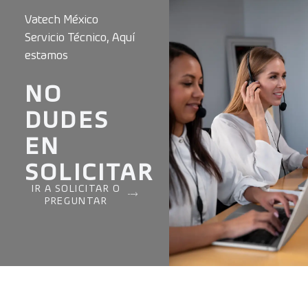
Vatech México
Servicio Técnico, Aquí
estamos
NO
DUDES
EN
SOLICITAR
IR A SOLICITAR O
PREGUNTAR