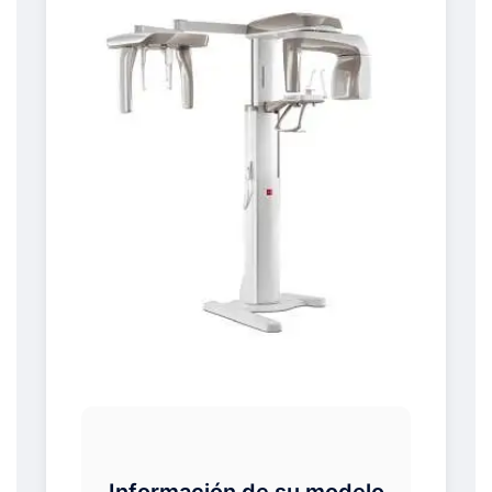
Información de su modelo