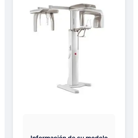
Información de su modelo