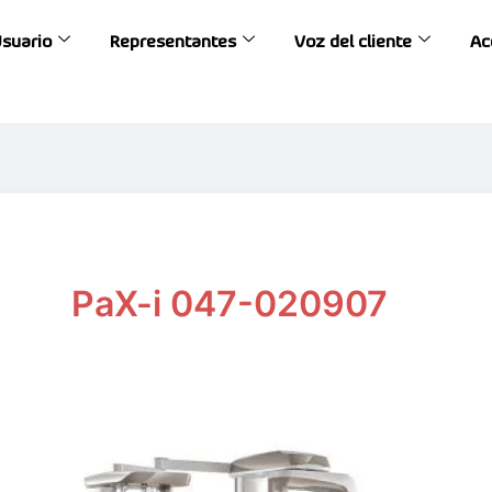
Usuario
Representantes
Voz del cliente
Ac
PaX-i 047-020907