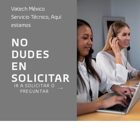
Vatech México
Servicio Técnico, Aquí
estamos
NO
DUDES
EN
SOLICITAR
IR A SOLICITAR O
PREGUNTAR