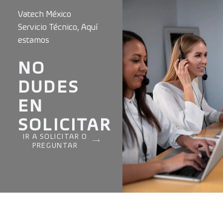
Vatech México
Servicio Técnico, Aquí
estamos
NO
DUDES
EN
SOLICITAR
IR A SOLICITAR O
PREGUNTAR