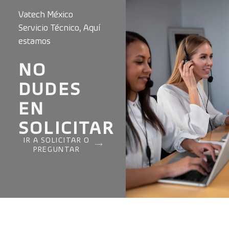
Vatech México
Servicio Técnico, Aquí
estamos
NO
DUDES
EN
SOLICITAR
IR A SOLICITAR O
PREGUNTAR