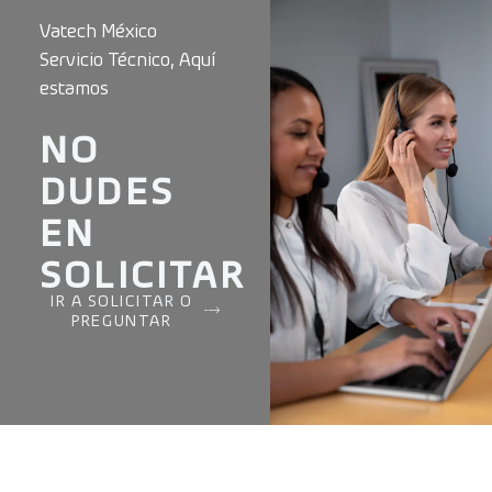
Vatech México
Servicio Técnico, Aquí
estamos
NO
DUDES
EN
SOLICITAR
IR A SOLICITAR O
PREGUNTAR