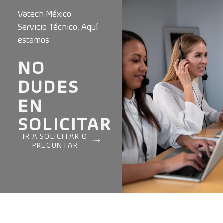
Vatech México
Servicio Técnico, Aquí
estamos
NO
DUDES
EN
SOLICITAR
IR A SOLICITAR O
PREGUNTAR