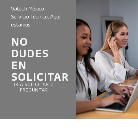
Vatech México
Servicio Técnico, Aquí
estamos
NO
DUDES
EN
SOLICITAR
IR A SOLICITAR O
PREGUNTAR