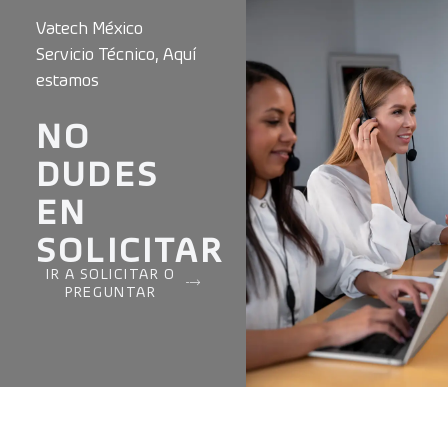
Vatech México
Servicio Técnico, Aquí
estamos
NO
DUDES
EN
SOLICITAR
IR A SOLICITAR O
PREGUNTAR