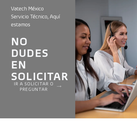
Vatech México
Servicio Técnico, Aquí
estamos
NO
DUDES
EN
SOLICITAR
IR A SOLICITAR O
PREGUNTAR